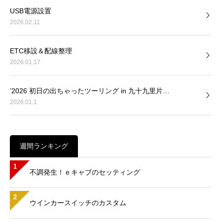
USB電源設置
2026.02.11
ETC移設＆配線整理
2026.01.17
’2026 初日の出ちゃったツーリング in 九十九里片…
2026.01.1
週間ランキング
1
不調発生！ｅキャブのセッティング
2
ウインカースイッチのカスタム