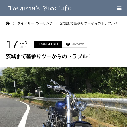
ーム
ダイアリー,
ツーリング
茨城まで墓参りツーからのトラブル！
HOME
MEGA MENU
17
JUN
Titan GECKO
202 view
2018
茨城まで墓参りツーからのトラブル！
INFOMATION
LINK’ｓ
CONTACT