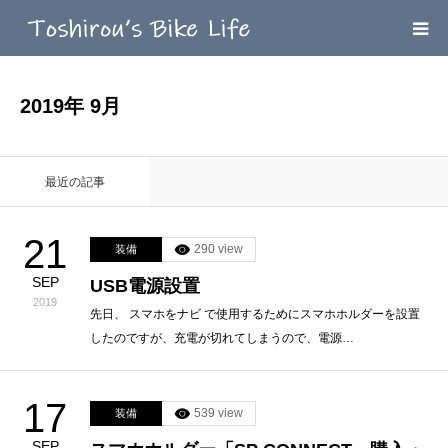
HOME
2019年 9月
MEGA MENU
最近の記事
INFOMATION
21
290 view
装備
LINK’ｓ
SEP
USB電源設置
2019
CONTACT
先日、 スマホをナビ で使用するためにスマホホルダーを設置
したのですが、充電が切れてしまうので、電源…
17
539 view
装備
SEP