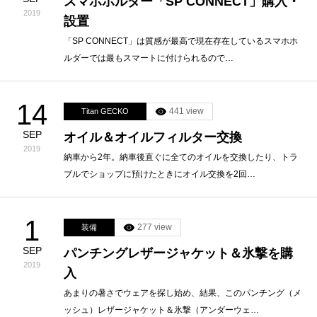
スマホホルダー「SP CONNECT」購入・
2019
設置
「SP CONNECT」は質感が最高で現在存在しているスマホホ
ルダーでは最もスマートに付けられるので…
14
441 view
Titan GECKO
SEP
オイル＆オイルフィルター交換
2019
納車から2年。納車後直ぐに全てのオイルを交換したり、トラ
ブルでショップに預けたときにオイル交換を2回…
1
277 view
装備
SEP
パンチングレザージャケット＆氷撃を購
2019
入
あまりの暑さでウェアを探し始め、結果、このパンチング（メ
ッシュ）レザージャケット＆氷撃（アンダーウェ…