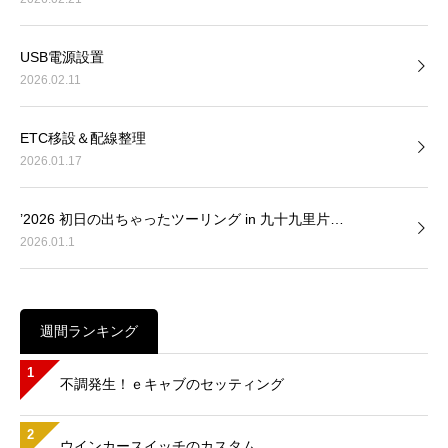
USB電源設置
2026.02.11
ETC移設＆配線整理
2026.01.17
’2026 初日の出ちゃったツーリング in 九十九里片…
2026.01.1
週間ランキング
1
不調発生！ｅキャブのセッティング
2
ウインカースイッチのカスタム