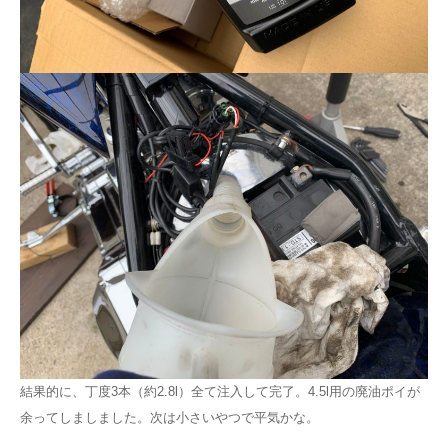
結果的に、丁度3本（約2.8l）全て注入して完了。4.5l用の廃油ポイが
余ってしましました。次は小さいやつで平気かな。