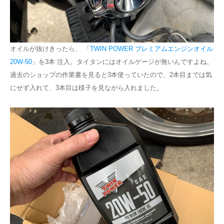
オイルが抜けきったら、 「
TWIN POWER プレミアムエンジンオイル
20W-50
」を3本 注入。タイタンにはオイルゲージが無いんですよね。
過去のショップの作業書を見ると3本使っていたので、2本目までは気
にせず入れて、3本目は様子を見ながら入れました。