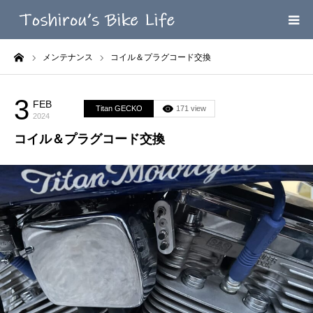
ーム
メンテナンス
コイル＆プラグコード交換
HOME
MEGA MENU
3
FEB
Titan GECKO
171 view
2024
コイル＆プラグコード交換
INFOMATION
LINK’ｓ
CONTACT