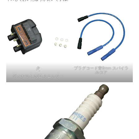
夕
プラグコード青8mm スパイラ
゛
ルコア
ダイナコイル3Ω ミニシリー