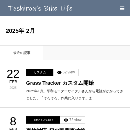
HOME
2025年 2月
MEGA MENU
最近の記事
INFOMATION
22
62 view
カスタム
LINK’ｓ
FEB
Grass Tracker カスタム開始
2025
CONTACT
2025年1月。平和モーターサイクルさんから電話がかかってき
ました。「そろそろ、作業に入ります。ま…
8
72 view
Titan GECKO
FEB