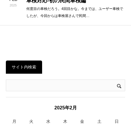
車検対応-初の民間車検編
2025
何度目の車検だろう。4回目かな。今までは、ユーザー車検で
したが、今回からは車検屋さんで民間…
サイト内検索
2025年2月
月
火
水
木
金
土
日