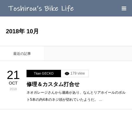
HOME
2018年 10月
MEGA MENU
最近の記事
INFOMATION
21
179 view
Titan GECKO
LINK’ｓ
OCT
修理＆カスタム打合せ
2018
CONTACT
ネオガレージさんから連絡があり、なんとリアホイールのボル
ト5本の内4本のネジ頭が切れていたようだ。 …