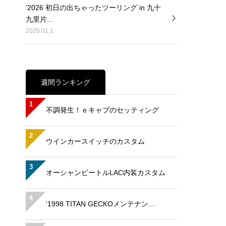
’2026 初日の出ちゃったツーリング in 九十
九里片…
2026.01.1
週間ランキング
1
不調発生！ｅキャブのセッティング
2
ウインカースイッチのカスタム
3
オーシャンビートルLAC内装カスタム
4
‘1998 TITAN GECKOメンテナン…