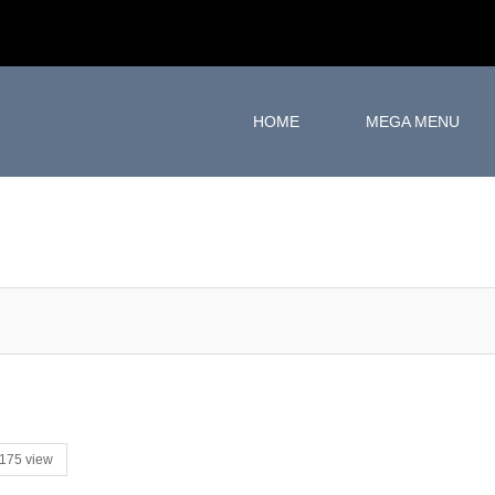
HOME
MEGA MENU
175 view