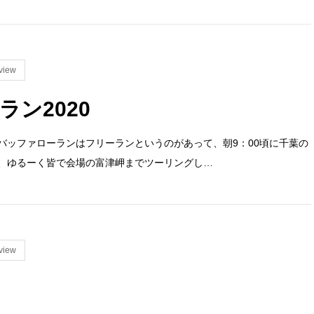
view
ン2020
バッファローランはフリーランというのがあって、朝9：00頃に千葉の
、ゆるーく皆で会場の富津岬までツーリングし…
view