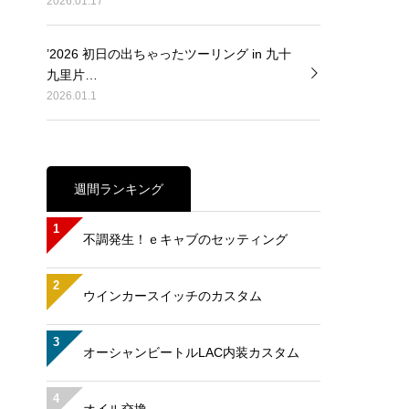
2026.01.17
’2026 初日の出ちゃったツーリング in 九十
九里片…
2026.01.1
週間ランキング
1
不調発生！ｅキャブのセッティング
2
ウインカースイッチのカスタム
3
オーシャンビートルLAC内装カスタム
4