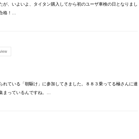
たが、いよいよ、タイタン購入してから初のユーザ車検の日となりまし
合格！…
view
に知られている「朝駆け」に参加してきました。８８３乗ってる極さんに連
集まっているんですね。…