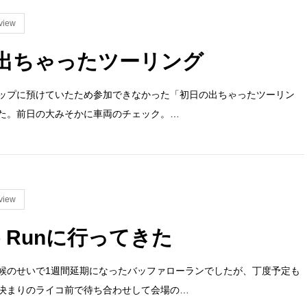
view
日の出ちゃったツーリング
ップに預けていたため参加できなかった「初日の出ちゃったツーリン
た。前日の大みそかに車両のチェック。…
view
falo Runに行ってきた
候のせいで1週間延期になったバッファローランでしたが、丁度予定も
決まりのライコ前で待ち合わせして会場の…