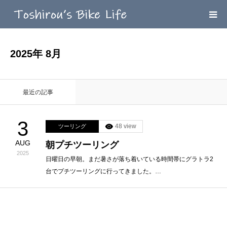
HOME
2025年 8月
MEGA MENU
最近の記事
INFOMATION
3
48 view
ツーリング
LINK’ｓ
AUG
朝プチツーリング
2025
CONTACT
日曜日の早朝。まだ暑さが落ち着いている時間帯にグラトラ2
台でプチツーリングに行ってきました。…