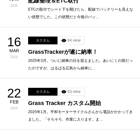
配線整理＆ETC取付
2025
ETCの取付でシート下を開けたら、配線でバッテリーも見えな
い状態でした。この状態だと今後のバッ…
16
64 view
カスタム
MAR
GrassTrackerが遂に納車！
2025
2025年3月。ついに納車の日を迎えました。あいにくの雨だっ
たのですが、はるばる広島から納車に…
22
63 view
カスタム
FEB
Grass Tracker カスタム開始
2025
2025年1月。平和モーターサイクルさんから電話がかかってき
ました。「そろそろ、作業に入ります。ま…