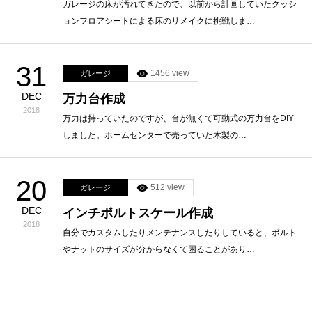
ガレージの床が汚れてきたので、以前から計画していたクッシ
ョンフロアシートによる床のリメイクに挑戦しま…
31
1456 view
ガレージ
DEC
万力台作成
2018
万力は持っていたのですが、台が無くて可動式の万力台をDIY
しました。ホームセンターで売っていた木製の…
20
512 view
ガレージ
DEC
インチボルトスケール作成
2018
自分でカスタムしたりメンテナンスしたりしていると、ボルト
やナットのサイズが分からなくて困ることがあり…