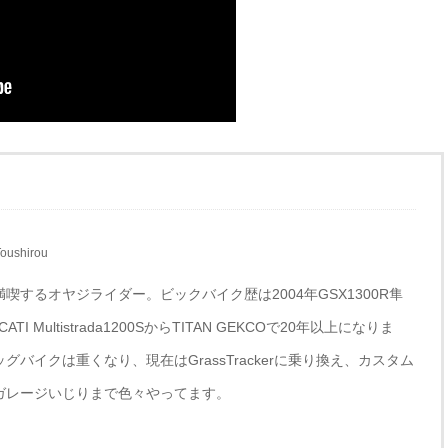
oushirou
喫するオヤジライダー。ビックバイク歴は2004年GSX1300R隼
I Multistrada1200SからTITAN GEKCOで20年以上になりま
グバイクは重くなり、現在はGrassTrackerに乗り換え、カスタム
ガレージいじりまで色々やってます。