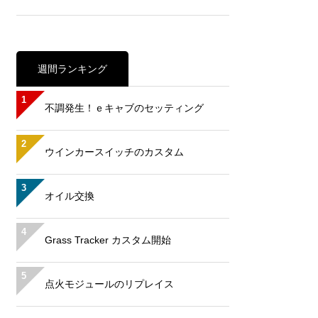
週間ランキング
1
不調発生！ｅキャブのセッティング
2
ウインカースイッチのカスタム
3
オイル交換
4
Grass Tracker カスタム開始
5
点火モジュールのリプレイス